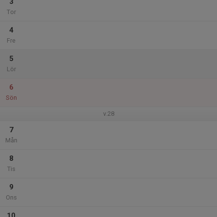
3
Tor
4
Fre
5
Lör
6
Sön
v.28
7
Mån
8
Tis
9
Ons
10