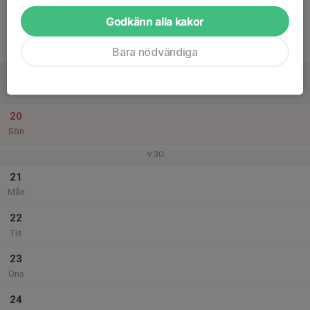
Tor
Godkänn alla kakor
18
Fre
Bara nödvändiga
19
Lör
20
Sön
v.30
21
Mån
22
Tis
23
Ons
24