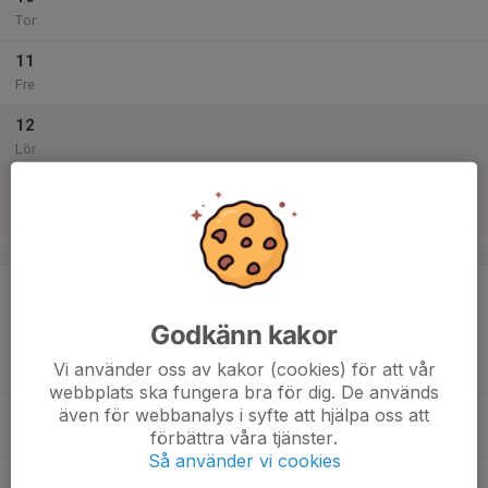
Tor
11
Fre
12
Lör
13
Sön
v.29
14
Mån
Godkänn kakor
15
Vi använder oss av kakor (cookies) för att vår
Tis
webbplats ska fungera bra för dig. De används
även för webbanalys i syfte att hjälpa oss att
16
förbättra våra tjänster.
Ons
Så använder vi cookies
17