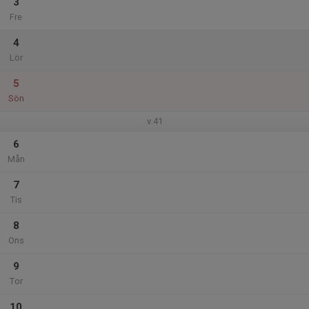
3
Fre
4
Lör
5
Sön
v.41
6
Mån
7
Tis
8
Ons
9
Tor
10