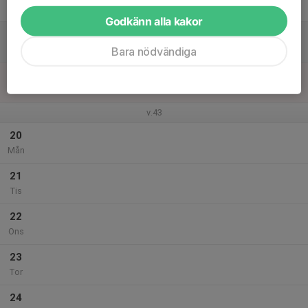
Fre
Godkänn alla kakor
18
Lör
Bara nödvändiga
19
Sön
v.43
20
Mån
21
Tis
22
Ons
23
Tor
24