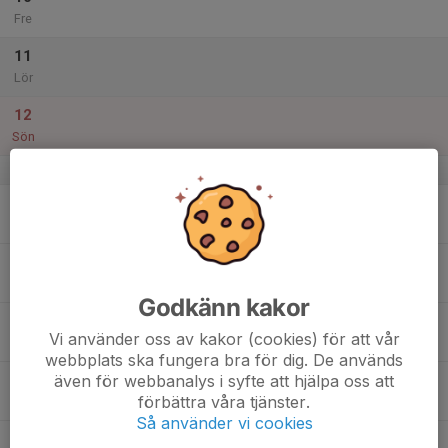
Fre
11
Lör
12
Sön
v.42
13
Mån
14
Tis
Godkänn kakor
15
Vi använder oss av kakor (cookies) för att vår
Ons
webbplats ska fungera bra för dig. De används
även för webbanalys i syfte att hjälpa oss att
16
förbättra våra tjänster.
Tor
Så använder vi cookies
17