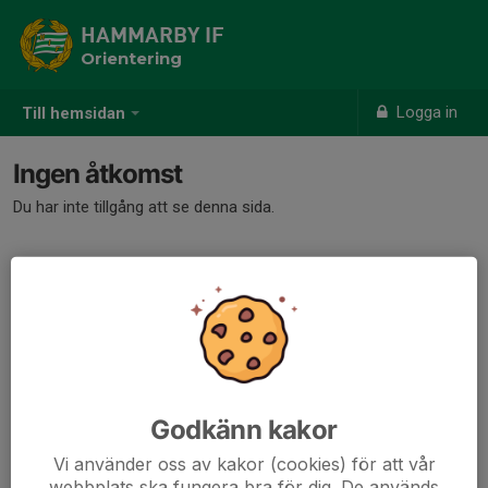
HAMMARBY IF
Orientering
Logga in
Till hemsidan
Ingen åtkomst
Du har inte tillgång att se denna sida.
Godkänn kakor
Vi använder oss av kakor (cookies) för att vår
webbplats ska fungera bra för dig. De används